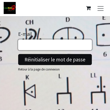
Se rendre au contenu
E-mail
Réinitialiser le mot de passe
Retour à la page de connexion