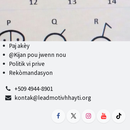
Paj akèy
@Kijan pou jwenn nou
Politik vi prive
Rekòmandasyon
+509 4944-8901
kontak@leadmotivhhayti.org