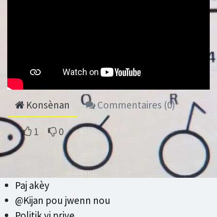
Konsènan
Commentaires (
0
)
1
0
Paj akèy
@Kijan pou jwenn nou
Politik vi prive