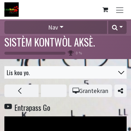
Se rendre au contenu
Nav
SISTÈM KONTWÒL AKSÈ.
0
%
Lis kou yo.
Grantekran
Entrapass Go