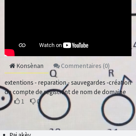
Konsènan
Commentaires (
0
)
extentions - reparation - sauvegardes -création
de compte de registrant de nom de domaine
1
0
Paj akèy