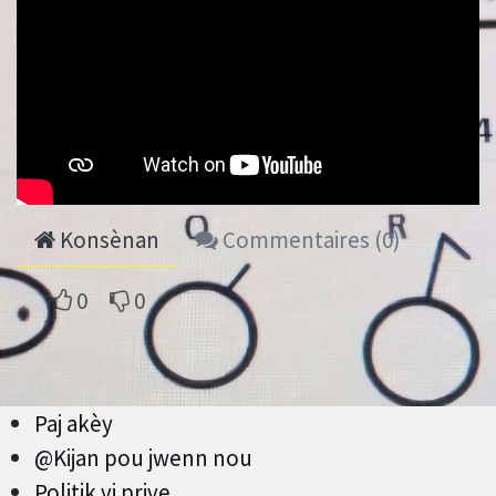
Konsènan
Commentaires (
0
)
0
0
Paj akèy
@Kijan pou jwenn nou
Politik vi prive